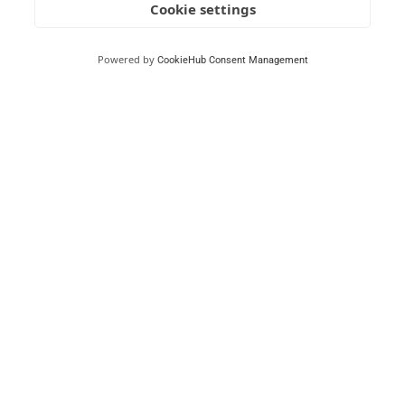
Cookie settings
Powered by
CookieHub Consent Management
Tahkon Alppikoulu – Treenaa
huipulle.
Tahkovuoren koulutus- ja valmennuskeskusyhdistys
ry