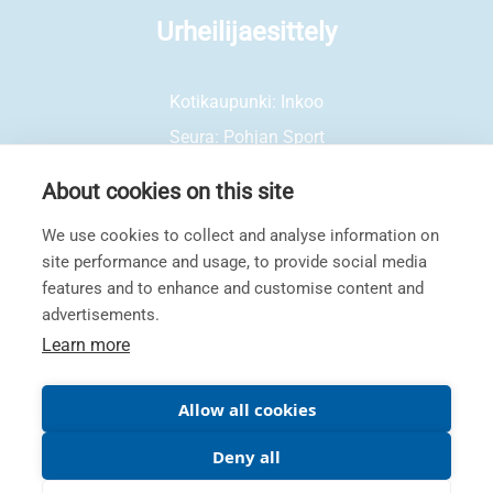
Urheilijaesittely
Kotikaupunki: Inkoo
Seura: Pohjan Sport
Sukset: Fischer
About cookies on this site
Siteet: Fischer
Monot: Fischer
We use cookies to collect and analyse information on
Saavutukset:
FIS biography
site performance and usage, to provide social media
features and to enhance and customise content and
2024-2025 Tahko FIS 2. SL, Suomu FIS 3. SL
advertisements.
2023-2024 Pyhä FIS 2×2. SL, Tahko FIS 2×1. SL,
Learn more
Ruka FIS 2×2. SL
2022 -2023 Rovaniemi FIS 1. SL, Ruka FIS 3. SL,
Tahko FIS 3.SL
Allow all cookies
2021-2022 Suomu FIS 1. SP
Deny all
Tukijat:
Kontio Oy, Byggcraft Ab, Byggcenter 51