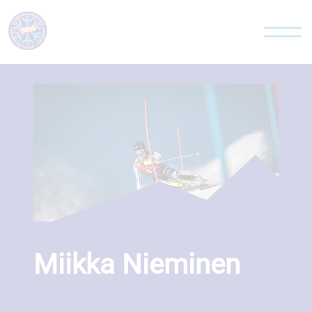
Skip to content
Miikka Nieminen